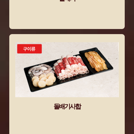
돌배기사합
입안 가득 울려 퍼지는 완벽한 맛의 사박자!
낙지·관자·묵은지·차돌박이
돌배기사합