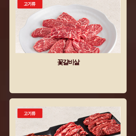
꽃갈비살
꽃갈비살