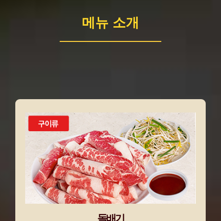
메뉴 소개
돌배기
차돌박이에 매운소스를 더해 맛이 더욱 풍부해
졌으며, 아삭한 숙주와 함께 곁들여 드시면 다
양하게 즐길 수 있어요!
돌배기
차돌박이+숙주+매운소스