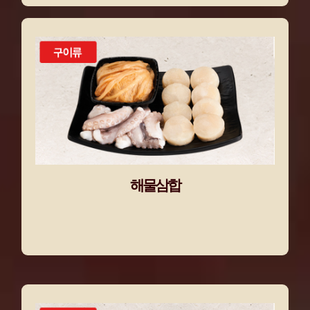
해물삼합
낙지·관자·묵은지를 한판에 모았다!
해물삼합