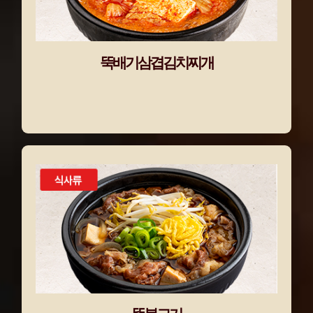
뚝배기삼겹김치찌개
뚝배기삼겹김치찌개
뚝불고기
뚝배기에 고소한 차돌박이를
푸짐~하게 담았다!