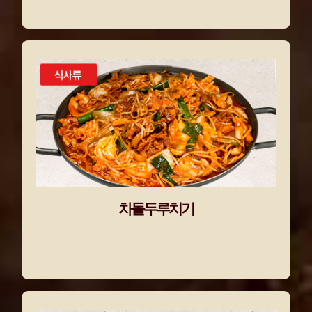
차돌두루치기
신선한 숙주나물과 대파 위에 고소하고 쫄깃한
차돌박이를 푸짐하게 올리고, 백종원의 특제양
념으로 완성해 얼큰한 맛이 일품인
돌배기집만의 대표 점심 메뉴!
차돌두루치기