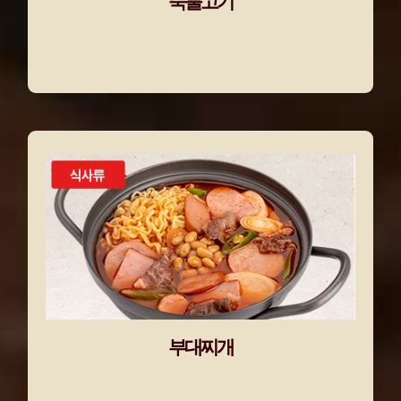
뚝불고기
부대찌개
5가지 햄에 차돌박이, 라면사리까지
아낌없이 넣은 푸짐한 한 끼 식사!
부대찌개