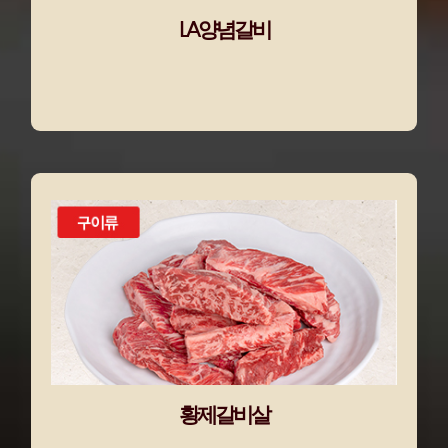
LA양념갈비
황제갈비살
갈비뼈에서 정성껏 발라낸 살코기만 모아, 쫄
깃한 식감과 깔끔하고 고소한 육향을 살린
돌배기집의 또다른 별미
황제갈비살