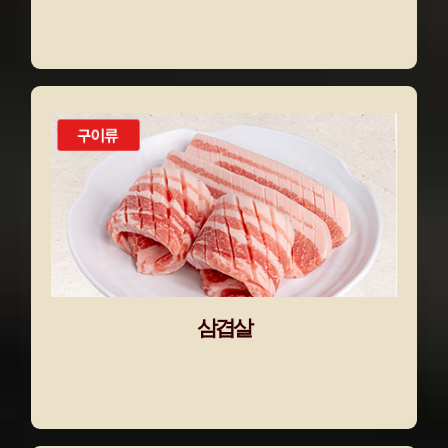
삼겹살
남녀노소 가리지 않고
꾸준히 사랑받는 돼지고기의 대표 주자
삼겹살