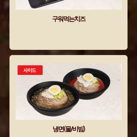
구워먹는치즈
냉면(물/비빔)