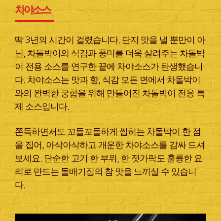
차야소스
딱 3년의 시간이 걸렸습니다. 단지 맛을 낼 뿐만이 아
닌, 차돌박이의 식감과 풍미를 더욱 살려주는 차돌박
이 전용 소스를 연구한 끝에 차야소스가 탄생했습니
다. 차야소스는 맛과 향, 식감 모든 면에서 차돌박이
와의 완벽한 궁합을 위해 만들어진 차돌박이 전용 특
제 소스입니다.
쫀득하면서도 꼬들꼬들하게 씹히는 차돌박이 한 점
을 집어, 아삭아삭하고 개운한 차야소스를 감싸 드셔
보세요. 단순한 고기 한 부위, 한 젓가락도 훌륭한 요
리로 만드는 돌배기집의 참 맛을 느끼실 수 있습니
다.