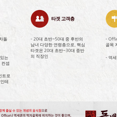
타겟 고객층
 차돌
– 20대 초반~50대 중 후반의
– Of
남녀 다양한 연령층으로, 핵심
골목 
타겟은 20대 초반~30대 중반
의 직장인
 있는
– 역
 컨셉
포인트로
 인테