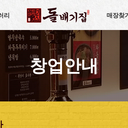
러리
매장찾
창업안내
차