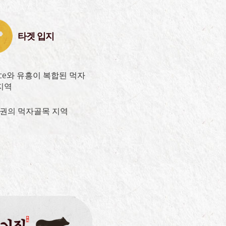
타겟 입지
fice와 유흥이 복합된 먹자
지역
세권의 먹자골목 지역