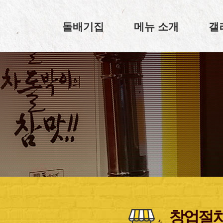
Skip
to
돌배기집
메뉴 소개
갤
content
창업절