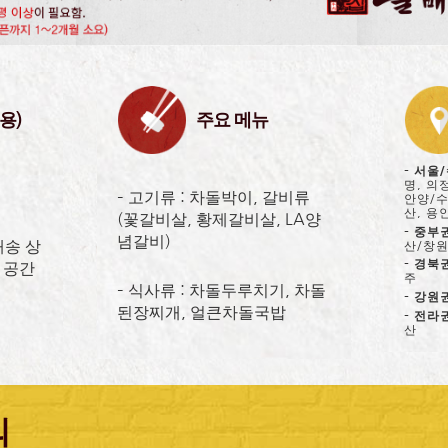
용)
주요 메뉴
– 서울
명, 의
– 고기류 : 차돌박이, 갈비류
안양/수
산, 용
(꽃갈비살, 황제갈비살, LA양
– 중부
념갈비)
배송 상
산/창
– 경북
 공간
주
– 식사류 : 차돌두루치기, 차돌
– 강원
된장찌개, 얼큰차돌국밥
– 전라
산
의