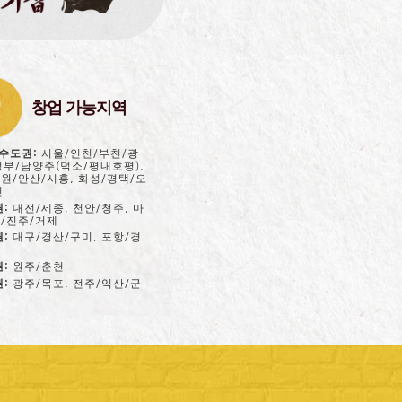
창업 가능지역
/수도권:
서울/인천/부천/광
정부/남양주(덕소/평내호평),
원/안산/시흥, 화성/평택/오
인
권:
대전/세종, 천안/청주, 마
원/진주/거제
권:
대구/경산/구미, 포항/경
권:
원주/춘천
권:
광주/목포, 전주/익산/군